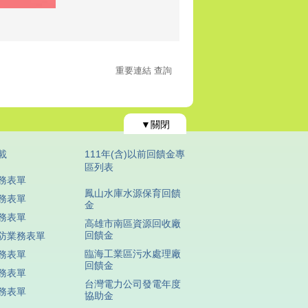
重要連結 查詢
▼關閉
載
111年(含)以前回饋金專
區列表
務表單
鳳山水庫水源保育回饋
務表單
金
務表單
高雄市南區資源回收廠
回饋金
防業務表單
臨海工業區污水處理廠
務表單
回饋金
務表單
台灣電力公司發電年度
務表單
協助金