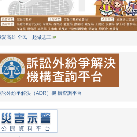
我愛高雄 全民一起做志工
訴訟外紛爭解決（ADR）機 構查詢平台