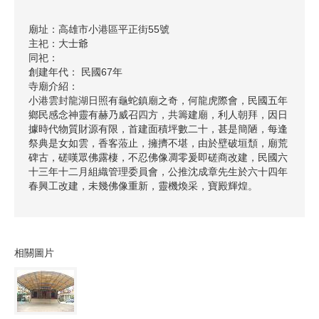
廟址：高雄市小港區平正街55號
主祀：大士爺
同祀：
創建年代： 民國67年
寺廟介紹：
小港雲封龍湖日照有龜蛇鎮廟之奇，何龍虎際會，民國五年
鄉民感念神靈有赫乃威召四方，共籌建廟，利人朝拜，因日
據時代物質財源有限，首建面積坪數二十，甚是簡陋，每逢
祭典是女如雲，香客蒞止，擁擠不堪，由於壁破垣頹，廟荒
碑古，磋嘆眾佛露棲，不忍佛像凋零爰即磋商改建，民國六
十三年十二月組織管理委員會，公推沈成章先生於六十四年
春興工改建，未幾佛像重新，靈機煥采，寶殿輝煌。
相關圖片