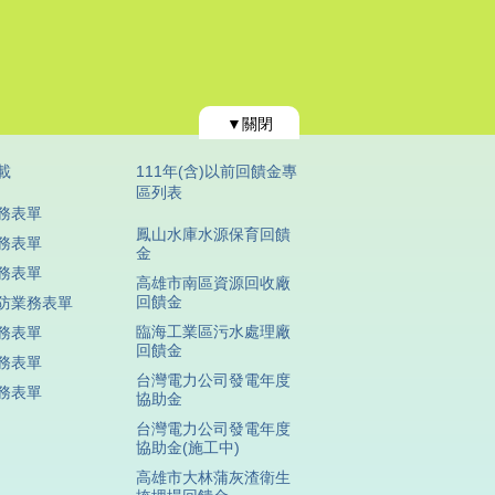
▼關閉
載
111年(含)以前回饋金專
區列表
務表單
鳳山水庫水源保育回饋
務表單
金
務表單
高雄市南區資源回收廠
回饋金
防業務表單
臨海工業區污水處理廠
務表單
回饋金
務表單
台灣電力公司發電年度
務表單
協助金
台灣電力公司發電年度
協助金(施工中)
高雄市大林蒲灰渣衛生