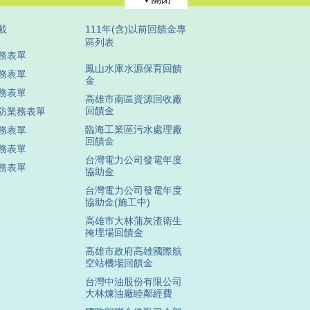
載
111年(含)以前回饋金專
區列表
務表單
鳳山水庫水源保育回饋
務表單
金
務表單
高雄市南區資源回收廠
回饋金
防業務表單
臨海工業區污水處理廠
務表單
回饋金
務表單
台灣電力公司發電年度
務表單
協助金
台灣電力公司發電年度
協助金(施工中)
高雄市大林蒲灰渣衛生
掩埋場回饋金
高雄市政府高雄國際航
空站機場回饋金
台灣中油股份有限公司
大林煉油廠睦鄰經費