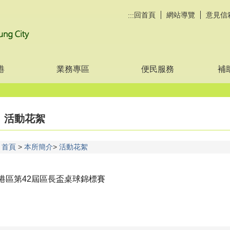
回首頁
網站導覽
意見信
:::
港
業務專區
便民服務
補
活動花絮
首頁
本所簡介
活動花絮
港區第42屆區長盃桌球錦標賽