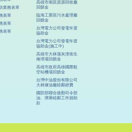
高雄市南區資源回收廠
回饋金
防業務表單
臨海工業區污水處理廠
務表單
回饋金
務表單
台灣電力公司發電年度
務表單
協助金
台灣電力公司發電年度
協助金(施工中)
高雄市大林蒲灰渣衛生
掩埋場回饋金
高雄市政府高雄國際航
空站機場回饋金
台灣中油股份有限公司
大林煉油廠睦鄰經費
國防部聯合後勤司令部
油、彈庫睦鄰工作捐助
款