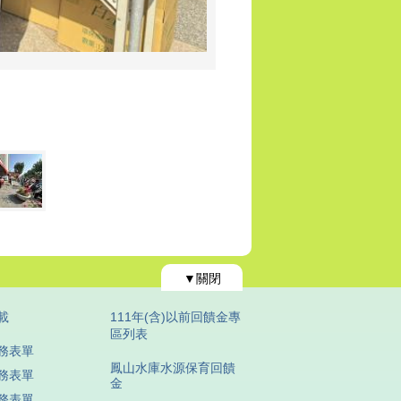
▼關閉
載
111年(含)以前回饋金專
區列表
務表單
鳳山水庫水源保育回饋
務表單
金
務表單