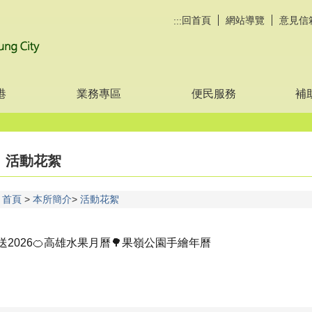
回首頁
網站導覽
意見信
:::
港
業務專區
便民服務
補
活動花絮
首頁
本所簡介
活動花絮
送2026🍊高雄水果月曆🌳果嶺公園手繪年曆