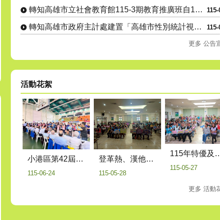
轉知高雄市立社會教育館115-3期教育推廣班自115年8月1....
115-
轉知高雄市政府主計處建置「高雄市性別統計視覺化查詢平臺」，歡....
115-
更多 公告
活動花絮
115年特優及資深鄰長表揚活動暨健保業務
登革熱、漢他病毒、交通安全及反毒宣導
小港區第42屆區長盃桌球錦標賽
115-05-27
115-05-28
115-06-24
更多 活動