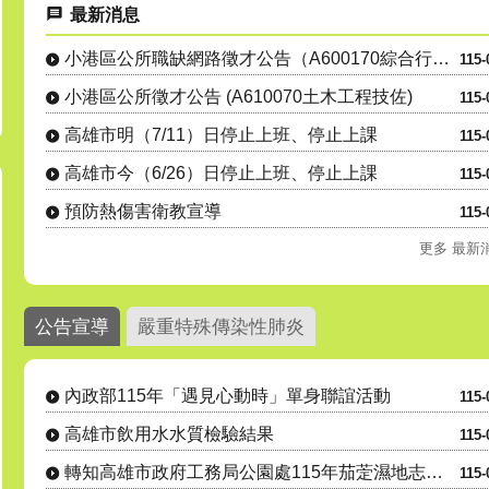
最新消息
小港區公所職缺網路徵才公告（A600170綜合行政職系里幹事....
115-
小港區公所徵才公告 (A610070土木工程技佐)
115-
高雄市明（7/11）日停止上班、停止上課
115-
高雄市今（6/26）日停止上班、停止上課
115-
預防熱傷害衛教宣導
115-
更多 最新
公告宣導
嚴重特殊傳染性肺炎
內政部115年「遇見心動時」單身聯誼活動
115-
高雄市飲用水水質檢驗結果
115-
轉知高雄市政府工務局公園處115年茄萣濕地志工(隊)招募
115-