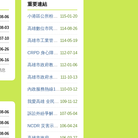
重要連結
小港區公所粉絲團
115-01-20
08-06
08-03
高雄數位市民平台
114-08-26
07-10
高雄市工業管線查詢系統
114-05-19
06-26
CRPD 身心障礙者權利公約
112-07-14
06-16
高雄市政府教育局各項表單下載專區
112-01-06
消息
高雄市政府水利局 - 工程進度整合
111-10-13
內政服務熱線1996
110-03-12
我愛高雄 全民一起做志工
109-11-12
08-06
訴訟外紛爭解決（ADR）機 構查詢平台
107-05-04
08-06
NCDR 災害示警公開資料平台
106-04-24
08-06
高雄市政府
106-03-27