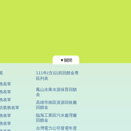
▼關閉
載
111年(含)以前回饋金專
區列表
務表單
鳳山水庫水源保育回饋
務表單
金
務表單
高雄市南區資源回收廠
回饋金
防業務表單
臨海工業區污水處理廠
務表單
回饋金
務表單
台灣電力公司發電年度