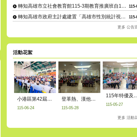
轉知高雄市立社會教育館115-3期教育推廣班自115年8月1....
115-
轉知高雄市政府主計處建置「高雄市性別統計視覺化查詢平臺」，歡....
115-
更多 公告
活動花絮
115年特優及資深鄰長表揚活動暨健保業務
登革熱、漢他病毒、交通安全及反毒宣導
小港區第42屆區長盃桌球錦標賽
115-05-27
115-05-28
115-06-24
更多 活動