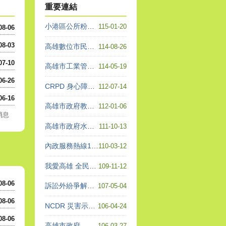
重要連結
小港區公所粉絲團
115-01-20
08-06
08-03
高雄數位市民平台
114-08-26
07-10
高雄市工業管線查詢系統
114-05-19
06-26
CRPD 身心障礙者權利公約
112-07-14
06-16
高雄市政府教育局各項表單下載專區
112-01-06
消息
高雄市政府水利局 - 工程進度整合
111-10-13
內政服務熱線1996
110-03-12
我愛高雄 全民一起做志工
109-11-12
08-06
訴訟外紛爭解決（ADR）機 構查詢平台
107-05-04
08-06
NCDR 災害示警公開資料平台
106-04-24
08-06
高雄市政府
106-03-27