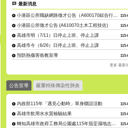
最新消息
小港區公所職缺網路徵才公告（A600170綜合行政職系里幹事....
115-
小港區公所徵才公告 (A610070土木工程技佐)
115-
高雄市明（7/11）日停止上班、停止上課
115-
高雄市今（6/26）日停止上班、停止上課
115-
預防熱傷害衛教宣導
115-
更多 最新
公告宣導
嚴重特殊傳染性肺炎
內政部115年「遇見心動時」單身聯誼活動
115-
高雄市飲用水水質檢驗結果
115-
轉知高雄市政府工務局公園處115年茄萣濕地志工(隊)招募
115-