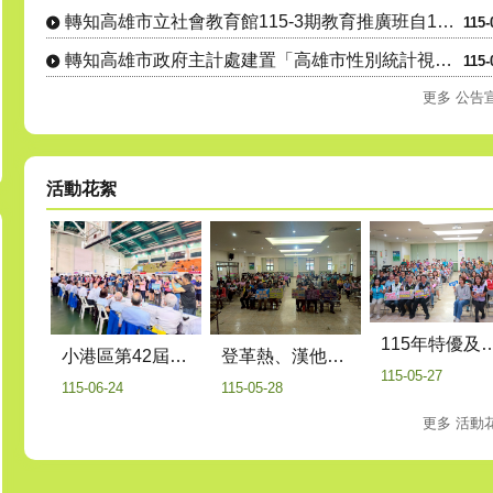
轉知高雄市立社會教育館115-3期教育推廣班自115年8月1....
115-
轉知高雄市政府主計處建置「高雄市性別統計視覺化查詢平臺」，歡....
115-
更多 公告
活動花絮
115年特優及資深鄰長表揚活動暨健保業務
登革熱、漢他病毒、交通安全及反毒宣導
小港區第42屆區長盃桌球錦標賽
115-05-27
115-05-28
115-06-24
更多 活動