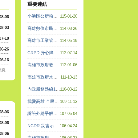
重要連結
小港區公所粉絲團
115-01-20
08-06
08-03
高雄數位市民平台
114-08-26
07-10
高雄市工業管線查詢系統
114-05-19
06-26
CRPD 身心障礙者權利公約
112-07-14
06-16
高雄市政府教育局各項表單下載專區
112-01-06
消息
高雄市政府水利局 - 工程進度整合
111-10-13
內政服務熱線1996
110-03-12
我愛高雄 全民一起做志工
109-11-12
08-06
訴訟外紛爭解決（ADR）機 構查詢平台
107-05-04
08-06
NCDR 災害示警公開資料平台
106-04-24
08-06
高雄市政府
106-03-27