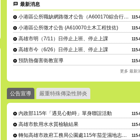
最新消息
小港區公所職缺網路徵才公告（A600170綜合行政職系里幹事....
115-
小港區公所徵才公告 (A610070土木工程技佐)
115-
高雄市明（7/11）日停止上班、停止上課
115-
高雄市今（6/26）日停止上班、停止上課
115-
預防熱傷害衛教宣導
115-
更多 最新
公告宣導
嚴重特殊傳染性肺炎
內政部115年「遇見心動時」單身聯誼活動
115-
高雄市飲用水水質檢驗結果
115-
轉知高雄市政府工務局公園處115年茄萣濕地志工(隊)招募
115-